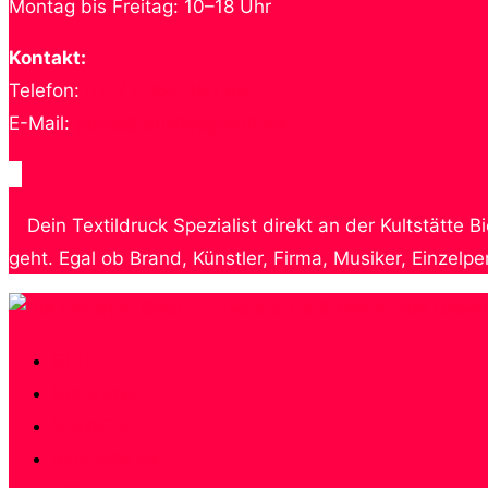
Montag bis Freitag: 10–18 Uhr
Kontakt:
Telefon:
0157 / 355 080 68
E-Mail:
gude@fanshopgmbh.de
Dein Textildruck Spezialist direkt an der Kultstätt
geht. Egal ob Brand, Künstler, Firma, Musiker, Einzelp
Zum
Inhalt
GUDE!
springen
ÜBER UNS
SERVICES
REFERENZEN