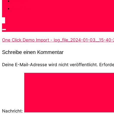
KONTAKT
KATALOG
Seitenleiste
One Click Demo Import - log_file_2024-01-03__15-40-
&
Navigation
Schreibe einen Kommentar
umschalten
Deine E-Mail-Adresse wird nicht veröffentlicht.
Erforde
Nachricht: