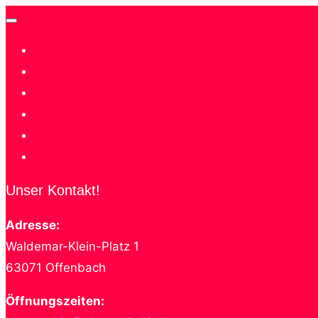
Navigation
GUDE!
umschalten
ÜBER UNS
SERVICES
REFERENZEN
KONTAKT
KATALOG
Unser Kontakt!
Adresse:
Waldemar-Klein-Platz 1
63071 Offenbach
Öffnungszeiten: