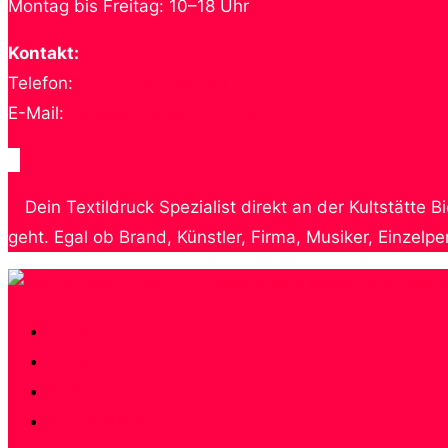
Montag bis Freitag: 10–18 Uhr
Kontakt:
Telefon:
0157 / 355 080 68
E-Mail:
gude@fanshopgmbh.de
Dein Textildruck Spezialist direkt an der Kultstätt
geht. Egal ob Brand, Künstler, Firma, Musiker, Einzelp
Zum
Inhalt
GUDE!
springen
ÜBER UNS
SERVICES
REFERENZEN