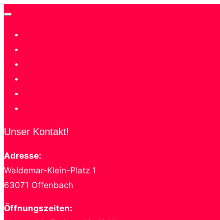
Navigation
GUDE!
umschalten
ÜBER UNS
SERVICES
REFERENZEN
KONTAKT
KATALOG
Unser Kontakt!
Adresse:
Waldemar-Klein-Platz 1
63071 Offenbach
Öffnungszeiten: