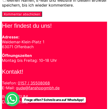
Meinen Namen, E-Mail und Website in diesem Browser
speichern, bis ich wieder kommentiere.
Hier findest du uns!
Adresse:
Waldemar-Klein-Platz 1
63071 Offenbach
Öffnungszeiten
Montag bis Freitag: 10–18 Uhr
Kontakt!
Telefon:
0157 / 35508068
E-Mail:
gude@fanshopgmbh.de
IMPRESSUM
Frage offen? Schreib uns auf WhatsApp!
Datenschutz