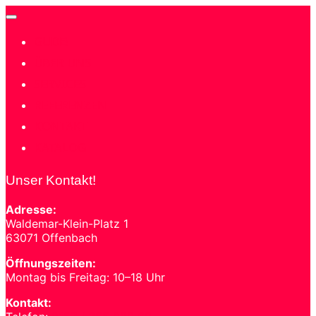
Navigation
umschalten
GUDE!
ÜBER UNS
SERVICES
REFERENZEN
KONTAKT
KATALOG
Unser Kontakt!
Adresse:
Waldemar-Klein-Platz 1
63071 Offenbach
Öffnungszeiten:
Montag bis Freitag: 10–18 Uhr
Kontakt: