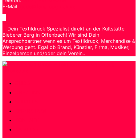
Telefon:
0157 / 355 080 68
E-Mail:
gude@fanshopgmbh.de
Dein Textildruck Spezialist direkt an der Kultstätte
Bieberer Berg in Offenbach! Wir sind Dein
Ansprechpartner wenn es um Textildruck, Merchandise &
Werbung geht. Egal ob Brand, Künstler, Firma, Musiker,
Einzelperson und/oder dein Verein..
Zum
Inhalt
springen
GUDE!
ÜBER UNS
SERVICES
REFERENZEN
KONTAKT
KATALOG